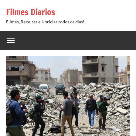
Pular
Filmes Diarios
para
o
Filmes, Receitas e Notícias todos os dias!
conteúdo