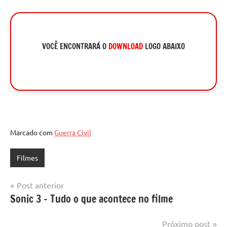
VOCÊ ENCONTRARÁ O
DOWNLOAD
LOGO ABAIXO
Marcado com
Guerra Civil
Filmes
Navegação
Post anterior
Sonic 3 – Tudo o que acontece no filme
de
Post
Próximo post