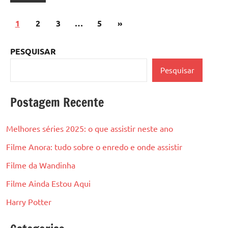
Paginação
Post
1
2
3
…
5
»
de
seguinte
posts
PESQUISAR
Pesquisar
Postagem Recente
Melhores séries 2025: o que assistir neste ano
Filme Anora: tudo sobre o enredo e onde assistir
Filme da Wandinha
Filme Ainda Estou Aqui
Harry Potter