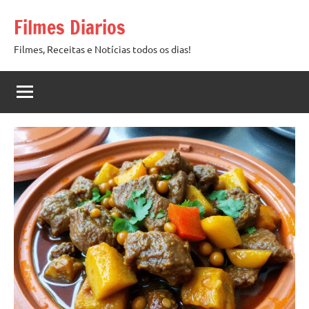
Pular
Filmes Diarios
para
o
Filmes, Receitas e Notícias todos os dias!
conteúdo