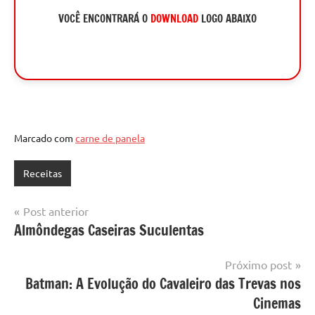
VOCÊ ENCONTRARÁ O
DOWNLOAD
LOGO ABAIXO
Marcado com
carne de panela
Receitas
Navegação
Post anterior
Almôndegas Caseiras Suculentas
de
Post
Próximo post
Batman: A Evolução do Cavaleiro das Trevas nos
Cinemas